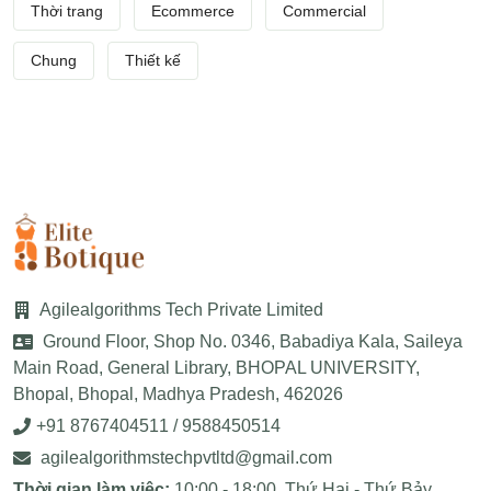
Thời trang
Ecommerce
Commercial
Chung
Thiết kế
Agilealgorithms Tech Private Limited
Ground Floor, Shop No. 0346, Babadiya Kala, Saileya
Main Road, General Library, BHOPAL UNIVERSITY,
Bhopal, Bhopal, Madhya Pradesh, 462026
+91 8767404511 / 9588450514
agilealgorithmstechpvtltd@gmail.com
10:00 - 18:00, Thứ Hai - Thứ Bảy
Thời gian làm việc: