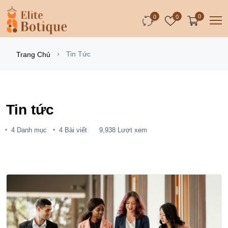
0
0
0
Tin Tức
Trang Chủ
Tin tức
4 Danh mục
4 Bài viết
9,938 Lượt xem