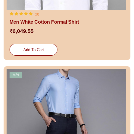
(0)
Men White Cotton Formal Shirt
₹6,049.55
Add To Cart
Mới