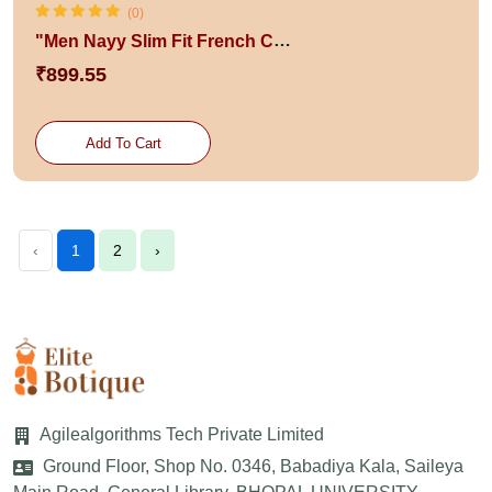
(0)
"Men Nayy Slim Fit French Cuff Formal Shirt "
₹899.55
Add To Cart
‹
1
2
›
Agilealgorithms Tech Private Limited
Ground Floor, Shop No. 0346, Babadiya Kala, Saileya