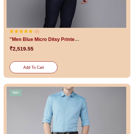
(0)
"Men Blue Micro Ditsy Printed Slim Fit Pure Cotton Formal Shirt "
₹2,519.55
Add To Cart
Mới