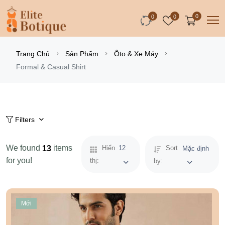
0
0
0
Trang Chủ
Sản Phẩm
Ôto & Xe Máy
Formal & Casual Shirt
Filters
We found
items
13
Hiển
12
Sort
Mặc định
for you!
thị:
by:
Mới