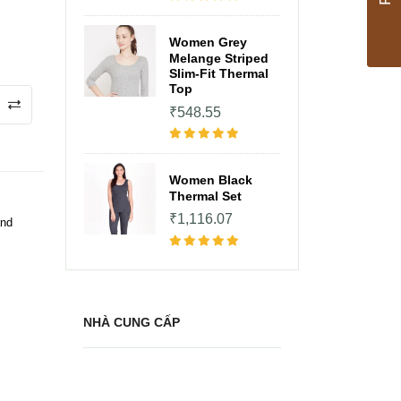
Women Grey
Melange Striped
Slim-Fit Thermal
Top
₹548.55
Women Black
Thermal Set
₹1,116.07
and
NHÀ CUNG CẤP