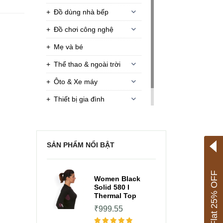
Đồ dùng nhà bếp
Đồ chơi công nghệ
Mẹ và bé
Thể thao & ngoài trời
Ôto & Xe máy
Thiết bị gia đình
Men Inners
SẢN PHẨM NỔI BẬT
Flat 25% OFF
Women Black
Solid 580 I
Thermal Top
₹999.55