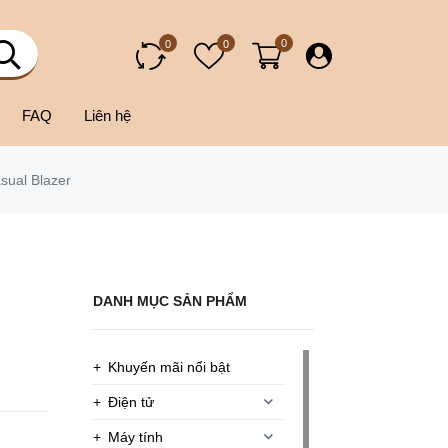
0
0
0
FAQ
Liên hệ
sual Blazer
DANH MỤC SẢN PHẨM
Khuyến mãi nổi bật
Điện tử
Máy tính