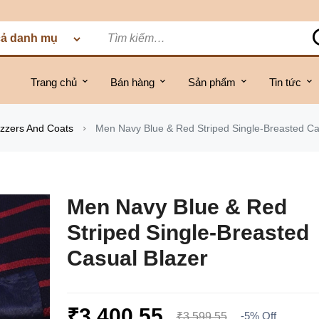
Trang chủ
Bán hàng
Sản phẩm
Tin tức
Men Navy Blue & Red Striped Single-Breasted Ca
azzers And Coats
Men Navy Blue & Red
Striped Single-Breasted
Casual Blazer
₹3,400.55
-5%
Off
₹3,599.55