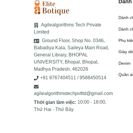
Danh
Dành c
Agilealgorithms Tech Private
Dành c
Limited
Ground Floor, Shop No. 0346,
Phụ kiệ
Babadiya Kala, Saileya Main Road,
Giày d
General Library, BHOPAL
UNIVERSITY, Bhopal, Bhopal,
Denim
Madhya Pradesh, 462026
Quần á
+91 8767404511 / 9588450514
agilealgorithmstechpvtltd@gmail.com
10:00 - 18:00,
Thời gian làm việc:
Thứ Hai - Thứ Bảy