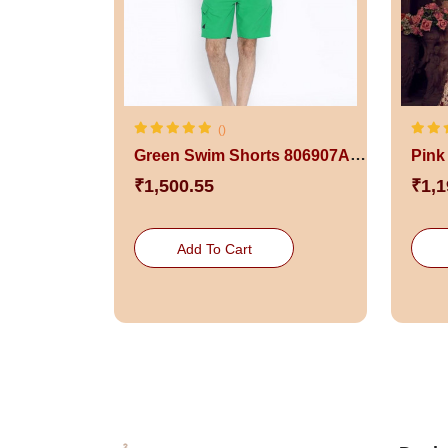
()
Green Swim Shorts 806907A815
₹1,500.55
₹1,1
Add To Cart