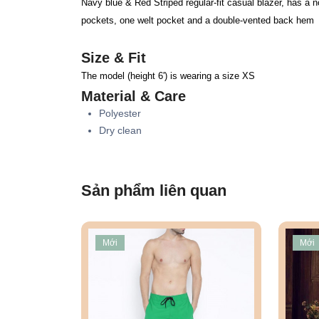
Navy blue & Red Striped regular-fit casual blazer, has a n
pockets, one welt pocket and a double-vented back hem
Size & Fit
The model (height 6') is wearing a size XS
Material & Care
Polyester
Dry clean
Sản phẩm liên quan
Mới
Mới