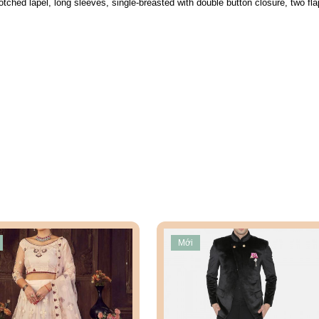
otched lapel, long sleeves, single-breasted with double button closure, two fla
Mới