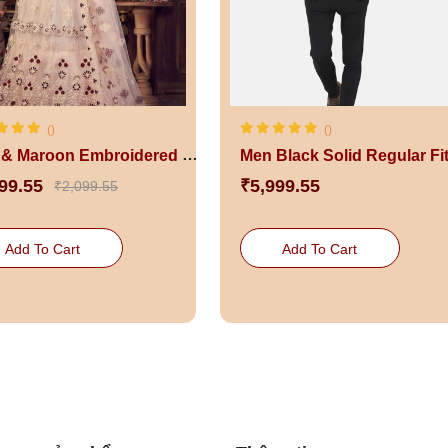
()
()
Pink & Maroon Embroidered Semi-Stitched Lehenga Choli
99.55
₹5,999.55
₹2,099.55
Add To Cart
Add To Cart